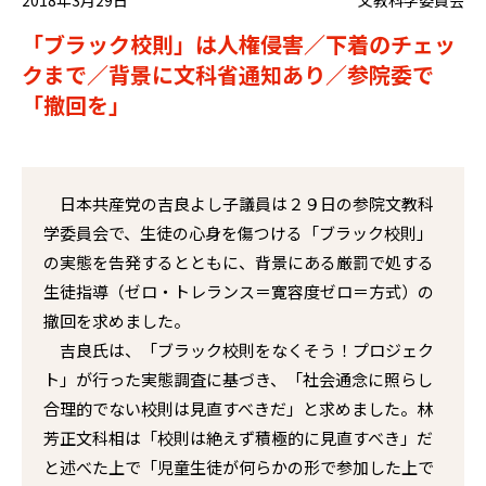
「ブラック校則」は人権侵害／下着のチェッ
クまで／背景に文科省通知あり／参院委で
「撤回を」
日本共産党の吉良よし子議員は２９日の参院文教科
学委員会で、生徒の心身を傷つける「ブラック校則」
の実態を告発するとともに、背景にある厳罰で処する
生徒指導（ゼロ・トレランス＝寛容度ゼロ＝方式）の
撤回を求めました。
吉良氏は、「ブラック校則をなくそう！プロジェク
ト」が行った実態調査に基づき、「社会通念に照らし
合理的でない校則は見直すべきだ」と求めました。林
芳正文科相は「校則は絶えず積極的に見直すべき」だ
と述べた上で「児童生徒が何らかの形で参加した上で