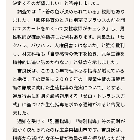
決定するのが望ましい」と答弁しました。
調査では「下着の色が決められている」校則もあり
ました。「服装検査のときは別室でブラウスの前を開
けてスカートをめくって女性教師がチェック」し、男
性教師が確認や指導した例もあります。吉良氏は「セ
クハラ、パワハラ、人権侵害ではないか」と強く批判
し、林文科相も「自尊感情の低下を招き、児童生徒を
精神的に追い詰めかねない」と懸念を示しました。
吉良氏は、この１０年で理不尽な指導が増えている
と指摘。その背景に２００６年の「児童生徒の規範意
識の醸成に向けた生徒指導の充実について」とする、
違反行為に罰則を厳格適用する「ゼロ・トレランス方
式」に基づいた生徒指導を求める通知があると告発し
ました。
通知を受けて「別室指導」「特別指導」等の罰則が
細かく決められたのは広島県福山市です。吉良氏は、
指導から逃げた女子生徒が教員の手を振り払っただけ