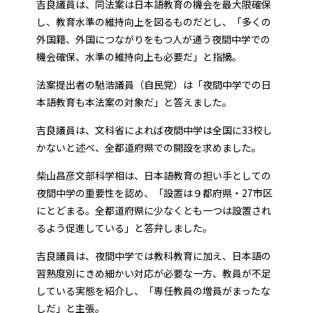
吉良議員は、同法案は日本語教育の機会を最大限確保
し、教育水準の維持向上を図るものだとし、「多くの
外国籍、外国につながりをもつ人が通う夜間中学での
機会確保、水準の維持向上も必要だ」と指摘。
法案提出者の馳浩議員（自民党）は「夜間中学での日
本語教育も本法案の対象だ」と答えました。
吉良議員は、文科省によれば夜間中学は全国に33校し
かないと述べ、全都道府県での開設を求めました。
柴山昌彦文部科学相は、日本語教育の担い手としての
夜間中学の重要性を認め、「設置は９都府県・27市区
にとどまる。全都道府県に少なくとも一つは設置され
るよう促進している」と答弁しました。
吉良議員は、夜間中学では教科教育に加え、日本語の
習熟度別にきめ細かい対応が必要な一方、教員が不足
している実態を紹介し、「専任教員の増員がまったな
しだ」と主張。